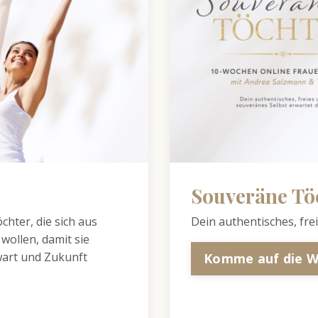
Souveräne Töc
ter, die sich aus
Dein authentisches, fre
wollen, damit sie
wart und Zukunft
Komme auf die W